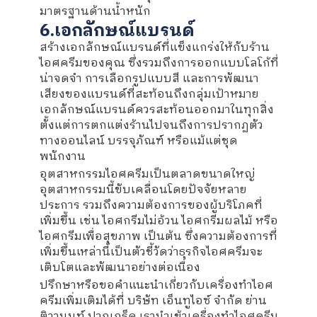
มาตรฐานด้านน้ำหนัก
6.เอกลักษณ์แบรนด์
สร้างเอกลักษณ์แบรนด์ที่แข็งแกร่งให้กับร้าน
ไอศครีมของคุณ ซึ่งรวมถึงการออกแบบโลโก้ที่
น่าจดจำ การเลือกรูปแบบสี และการพัฒนา
เสียงของแบรนด์ที่สะท้อนถึงกลุ่มเป้าหมาย
เอกลักษณ์แบรนด์ควรสะท้อนออกมาในทุกสิ่ง
ตั้งแต่การตกแต่งร้านไปจนถึงการปรากฏตัว
ทางออนไลน์ บรรจุภัณฑ์ หรือแม้แต่ชุด
พนักงาน
อุตสาหกรรมไอศครีมเป็นตลาดขนาดใหญ่
อุตสาหกรรมนี้ขับเคลื่อนโดยปัจจัยหลาย
ประการ รวมถึงความต้องการของผู้บริโภคที่
เพิ่มขึ้น เช่น ไอศกรีมไม่อ้วน ไอศกรีมผลไม้ หรือ
ไอศกรีมเพื่อสุขภาพ เป็นต้น ซึ่งความต้องการที่
เพิ่มขึ้นเหล่านี้เป็นตัวชี้วัดว่าธุรกิจไอศครีมจะ
เติบโตและพัฒนาอย่างต่อเนื่อง
ปรึกษาหรือขอคำแนะนำเกี่ยวกับเครื่องทำไอศ
ครีมเพิ่มเติมได้ที่ บริษัท เอ็นทูไอซ์ จำกัด ย่าน
ติวานนท์ ปากเกร็ด เรานำเข้าเครื่องทำไอศครีม