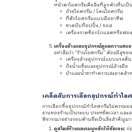
หน้าตาไอศกรีมคือสิ่งที่ลูกค้าเห็น
ถ้วยไอศกรีม / โคนไอศกรีม
ที่ตักไอศกรีมแบบมืออาชีพ
ขวดบีบท็อปปิ้ง / ซอส
เครื่องราดช็อกโกแลตหรือฟอ
เครื่องล้างและอุปกรณ์ดูแลความสะ
อย่าลืมว่า “ร้านไอศกรีม” ต้องมีสุข
เครื่องล้างอุปกรณ์แบบแรงดัน
ถังน้ำแข็งและอุปกรณ์ล้างมือ
ผ้าและน้ำยาทำความสะอาดสำหร
เคล็ดลับการเลือกอุปกรณ์ทำไอศ
การเลือกซื้ออุปกรณ์ทำไอศกรีมไม่ควรมองเพ
งานของร้านเป็นระบบ ประหยัดเวลา และลดคว
พิจารณาอย่างรอบด้านจึงเป็นสิ่งสำคัญมา
ดูสไตล์ร้านและเมนูหลักให้ชัดเจน:
ก่