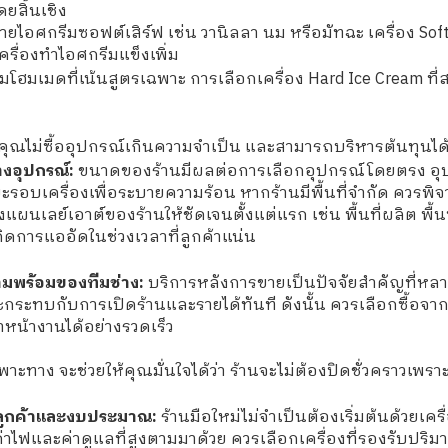
ยสิ้นเชิง
นขายไอศกรีมซอฟต์เสิร์ฟ เช่น วานิลลา นม หรือมัทฉะ เครื่อง So
เครื่องทำไอศกรีมแข็งเพิ่ม
มโฮมเมดที่เน้นสูตรเฉพาะ การเลือกเครื่อง Hard Ice Cream ที
ห้คุณไม่ซื้ออุปกรณ์เกินความจำเป็น และสามารถบริหารต้นทุนได้
างอุปกรณ์:
ขนาดของร้านมีผลต่อการเลือกอุปกรณ์โดยตรง อุปก
ะยะรอบเครื่องเพื่อระบายความร้อน หากร้านมีพื้นที่จำกัด ควรพิจ
ผนเลย์เอาต์ของร้านให้ชัดเจนตั้งแต่แรก เช่น พื้นที่ผลิต พื้นท
กิดการแออัดในช่วงเวลาที่ลูกค้าแน่น
มพร้อมของทีมช่าง:
บริการหลังการขายเป็นปัจจัยสำคัญที่หลาย
ะกระทบกับการเปิดร้านและรายได้ทันที ดังนั้น ควรเลือกซื้อจากบร
หน้างานได้อย่างรวดเร็ว
พาะทาง จะช่วยให้คุณมั่นใจได้ว่า ร้านจะไม่ต้องปิดชั่วคราวเพราะ
าณลูกค้าและงบประมาณ:
ร้านมือใหม่ไม่จำเป็นต้องเริ่มต้นด้วยเค
ไฟและค่าดูแลที่สูงตามมาด้วย ควรเลือกเครื่องที่รองรับปริมาณลู