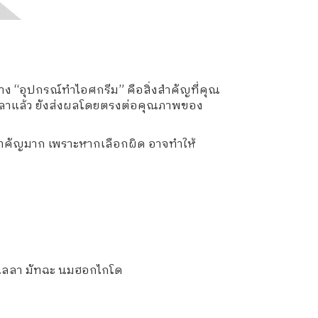
าง “อุปกรณ์ทำไอศกรีม” คือสิ่งสำคัญที่คุณ
เวลาแล้ว ยังส่งผลโดยตรงต่อคุณภาพของ
ี่สำคัญมาก เพราะหากเลือกผิด อาจทำให้
านิลลา มัทฉะ นมฮอกไกโด