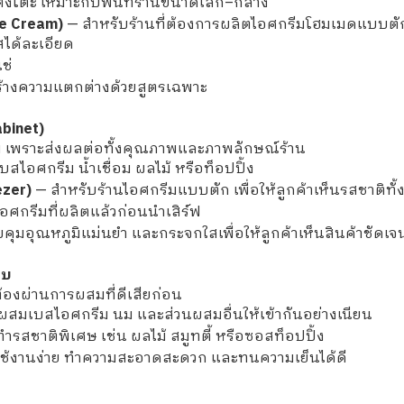
ั้งโต๊ะ เหมาะกับพื้นที่ร้านขนาดเล็ก–กลาง
ce Cream)
— สำหรับร้านที่ต้องการผลิตไอศกรีมโฮมเมดแบบตัก 
สได้ละเอียด
ช่
สร้างความแตกต่างด้วยสูตรเฉพาะ
abinet)
้าม เพราะส่งผลต่อทั้งคุณภาพและภาพลักษณ์ร้าน
สไอศกรีม น้ำเชื่อม ผลไม้ หรือท็อปปิ้ง
ezer)
— สำหรับร้านไอศกรีมแบบตัก เพื่อให้ลูกค้าเห็นรสชาติทั
ศกรีมที่ผลิตแล้วก่อนนำเสิร์ฟ
วบคุมอุณหภูมิแม่นยำ และกระจกใสเพื่อให้ลูกค้าเห็นสินค้าชัดเจ
ิบ
้องผ่านการผสมที่ดีเสียก่อน
สมเบสไอศกรีม นม และส่วนผสมอื่นให้เข้ากันอย่างเนียน
รสชาติพิเศษ เช่น ผลไม้ สมูทตี้ หรือซอสท็อปปิ้ง
ช้งานง่าย ทำความสะอาดสะดวก และทนความเย็นได้ดี