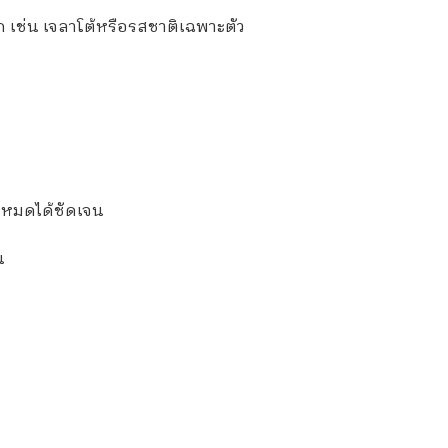
เช่น เจลาโต้หรือรสชาติเฉพาะตัว
้งหมดได้ชัดเจน
น