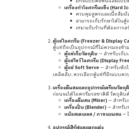
มีทั้งแบบตั้งพื้นและแบบต
เครื่องทำไอศกรีมแข็ง (Hard I
ควบคุมสูตรและเนื้อสัมผั
สามารถเก็บรักษาได้ในตู้แ
เหมาะกับร้านที่ต้องการ
ตู้แช่ไอศกรีม (Freezer & Display C
ตู้แช่ถือเป็นอุปกรณ์ที่ไม่ควรมองข
ตู้แช่เก็บวัตถุดิบ
— สำหรับเก็บเบ
ตู้แช่โชว์ไอศกรีม (Display Fre
ตู้แช่ Soft Serve
— สำหรับพักไอ
เคล็ดลับ: ควรเลือกตู้แช่ที่มีระบบค
เครื่องตีผสมและอุปกรณ์เตรียมวัตถุด
ก่อนจะได้ไอศกรีมรสชาติดี วัตถุดิบต
เครื่องตีผสม (Mixer)
— สำหรับผ
เครื่องปั่น (Blender)
— สำหรับทำ
หม้อสเตนเลส / ภาชนะผสม
— ใ
อุปกรณ์เสิร์ฟและตกแต่ง