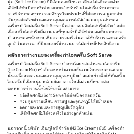
นุ่ม (Soft Ice Cream) ที่มีลักษณะเนียน ละเอียด ไม่แข็งกระด้าง
เสิร์ฟได้ทันทีจากหัวจ่าย เหมาะสำหรับร้านไอศกรีม ร้านอาหาร
คาเฟ่ ร้านของหวาน รวมถึงธุรกิจแฟรนไชส์ที่ต้องการเมนูขายง่าย
ต้นทุนต่อถ้วยต่ำ และควบคุมคุณภาพได้สม่ำเสมอ จุดเด่นของ
เครื่องทําไอศครีม Soft Serve คือสามารถผลิตไอศกรีมได้อย่างต่อ
เนื่อง เนื้อไอศกรีมมีความคงที่ทุกครั้งที่เสิร์ฟ ช่วยลดขั้นตอนการ
ทำงานของพนักงาน เพิ่มความรวดเร็วในการให้บริการ และรองรับ
ลูกค้าในช่วงเวลาที่มีออเดอร์จำนวนมากได้อย่างมีประสิทธิภาพ
หลักการทำงานของเครื่องทําไอศครีม Soft Serve
เครื่องทําไอศครีม Soft Serve ทำงานโดยผสมส่วนผสมไอศกรีม
(Ice Cream Mix) เข้ากับระบบทำความเย็นภายในกระบอกแช่ จาก
นั้นเครื่องจะกวนและควบคุมอุณหภูมิอย่างแม่นยำ เพื่อให้เกิดเนื้อ
ไอศกรีมที่เนียนนุ่ม พร้อมอัดอากาศในสัดส่วนที่เหมาะสม
ระบบการทำงานนี้ช่วยให้เครื่องสามารถ
ผลิตไอศกรีม Soft Serve ได้ต่อเนื่องตลอดวัน
ควบคุมความเนียน ความฟู และอุณหภูมิได้สม่ำเสมอ
ลดการละลายและการสูญเสียวัตถุดิบ
เสิร์ฟไอศกรีมได้รวดเร็วในช่วงลูกค้าแน่น
นอกจากนี้ บริษัท เอ็นทูไอซ์ จำกัด (N2 Ice Cream) ยังมี เครื่องทํา