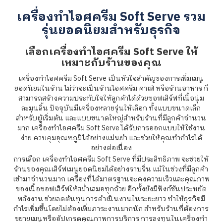
เครื่องทําไอศครีม Soft Serve รวม
รุ่นยอดนิยมสำหรับธุรกิจ
เลือกเครื่องทําไอศครีม Soft Serve ให้
เหมาะกับร้านของคุณ
เครื่องทําไอศครีม Soft Serve เป็นหัวใจสำคัญของการเพิ่มเมนู
ยอดนิยมในร้าน ไม่ว่าจะเป็นร้านไอศครีม คาเฟ่ หรือร้านอาหาร ก็
สามารถสร้างความประทับใจให้ลูกค้าได้ด้วยซอฟเสิร์ฟที่เนื้อนุ่ม
ละมุนลิ้น ปัจจุบันมีเครื่องหลายรุ่นให้เลือก ทั้งแบบขนาดเล็ก
สำหรับผู้เริ่มต้น และแบบขนาดใหญ่สำหรับร้านที่มีลูกค้าจำนวน
มาก เครื่องทําไอศครีม Soft Serve ได้รับการออกแบบให้ใช้งาน
ง่าย ควบคุมอุณหภูมิได้อย่างแม่นยำ และช่วยให้คุณทำกำไรได้
อย่างต่อเนื่อง
การเลือก เครื่องทําไอศครีม Soft Serve ที่มีประสิทธิภาพ จะช่วยให้
ร้านของคุณเสิร์ฟเมนูยอดนิยมได้อย่างราบรื่น แม้ในช่วงที่มีลูกค้า
เข้ามาจำนวนมาก เครื่องที่ได้มาตรฐานจะคงความเร็วและคุณภาพ
ของเนื้อซอฟเสิร์ฟให้สม่ำเสมอทุกถ้วย อีกทั้งยังมีฟังก์ชันประหยัด
พลังงาน ช่วยลดต้นทุนการดำเนินงานในระยะยาว ทำให้ธุรกิจมี
กำไรเพิ่มขึ้นโดยไม่ต้องเพิ่มภาระงานมากนัก สำหรับร้านที่ต้องการ
ขยายเมนูหรืออัปเกรดคุณภาพการบริการ การลงทุนในเครื่องทํา