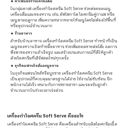
🔸 คาเฟ่และร้านเครื่องดื่ม
ในกลุ่มคาเฟ่ เครื่องทําไอศครีม Soft Serve ช่วยต่อยอดเมนู
เครื่องดื่มและของหวาน เช่น อัฟโฟกาโต ไอศกรีมคู่กาแฟ หรือ
เมนูตามฤดูกาล เพิ่มความหลากหลายให้เมนูโดยไม่ต้องใช้พื้นที่
หรืออุปกรณ์จำนวนมาก
🔸 ร้านอาหาร
สำหรับร้านอาหาร เครื่องทําไอศครีม Soft Serve ทำหน้าที่เป็น
เมนูของหวานปิดท้ายมื้ออาหาร ช่วยเพิ่มยอดขายต่อโต๊ะ ลดการ
พึ่งพาของหวานสำเร็จรูป และสร้างประสบการณ์ที่ดีให้ลูกค้า
ด้วยไอศกรีมที่เสิร์ฟสดใหม่ทุกครั้ง
🔸 ธุรกิจแฟรนไชส์และบูธขาย
ในธุรกิจแฟรนไชส์หรือบูธขาย เครื่องทําไอศครีม Soft Serve
เป็นอุปกรณ์ที่ควบคุมมาตรฐานได้ง่าย ใช้งานไม่ซับซ้อน ฝึก
พนักงานได้เร็ว เหมาะกับการขยายสาขา และรองรับลูกค้า
จำนวนมากในช่วงเวลาเร่งด่วน
เครื่องทําไอศครีม Soft Serve คืออะไร
เครื่องทําไอศครีม Soft Serve คือเครื่องสำหรับผลิตไอศกรีมเนื้อ