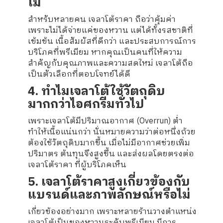
ไม่
สำหรับหลายคน เจลาโต้ราคา ถือว่าคุ้มค่า
เพราะไม่ได้จ่ายแค่ของหวาน แต่ได้ทั้งรสชาติที่
เข้มข้น เนื้อสัมผัสที่ดีกว่า และประสบการณ์การ
บริโภคที่พรีเมียม หากคุณเป็นคนที่ให้ความ
สำคัญกับคุณภาพและความสดใหม่ เจลาโต้ถือ
เป็นตัวเลือกที่ตอบโจทย์ได้ดี
4. ทำไมเจลาโต้ใช้วัตถุดิบ
มากกว่าไอศกรีมทั่วไป
เพราะเจลาโต้มีปริมาณอากาศ (Overrun) ต่ำ
ทำให้เนื้อแน่นกว่า นั่นหมายความว่าต่อหนึ่งถ้วย
ต้องใช้วัตถุดิบมากขึ้น เมื่อไม่มีอากาศช่วยเพิ่ม
ปริมาตร ต้นทุนจึงสูงขึ้น และส่งผลโดยตรงต่อ
เจลาโต้ราคา ที่ผู้บริโภคเห็น
5. เจลาโต้ราคาสูงเกี่ยวข้องกับ
แบรนด์และภาพลักษณ์หรือไม่
เกี่ยวข้องอย่างมาก เพราะหลายร้านวางตำแหน่ง
เจลาโต้เป็นของหวานระดับพรีเมียม มีการ