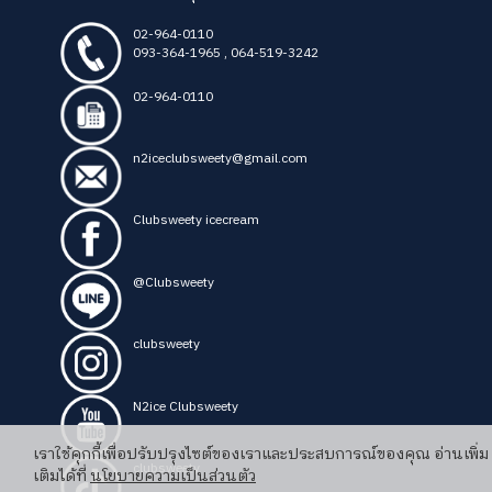
02-964-0110
093-364-1965
,
064-519-3242
02-964-0110
n2iceclubsweety@gmail.com
Clubsweety icecream
@Clubsweety
clubsweety
N2ice Clubsweety
เราใช้คุกกี้เพื่อปรับปรุงไซต์ของเราและประสบการณ์ของคุณ อ่านเพิ่ม
clubsweety
เติมได้ที่
นโยบายความเป็นส่วนตัว