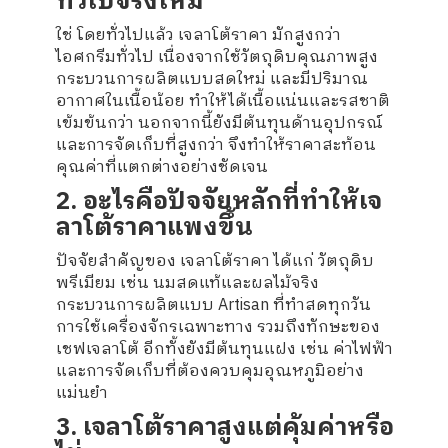
ทั่วไปจริงไหม
ใช่ โดยทั่วไปแล้ว เจลาโต้ราคา มักสูงกว่า
ไอศกรีมทั่วไป เนื่องจากใช้วัตถุดิบคุณภาพสูง
กระบวนการผลิตแบบสดใหม่ และมีปริมาณ
อากาศในเนื้อน้อย ทำให้ได้เนื้อแน่นและรสชาติ
เข้มข้นกว่า นอกจากนี้ยังมีต้นทุนด้านอุปกรณ์
และการจัดเก็บที่สูงกว่า จึงทำให้ราคาสะท้อน
คุณค่าที่แตกต่างอย่างชัดเจน
2. อะไรคือปัจจัยหลักที่ทำให้เจ
ลาโต้ราคาแพงขึ้น
ปัจจัยสำคัญของ เจลาโต้ราคา ได้แก่ วัตถุดิบ
พรีเมียม เช่น นมสดแท้และผลไม้จริง
กระบวนการผลิตแบบ Artisan ที่ทำสดทุกวัน
การใช้เครื่องจักรเฉพาะทาง รวมถึงทักษะของ
เชฟเจลาโต้ อีกทั้งยังมีต้นทุนแฝง เช่น ค่าไฟฟ้า
และการจัดเก็บที่ต้องควบคุมอุณหภูมิอย่าง
แม่นยำ
3. เจลาโต้ราคาสูงแต่คุ้มค่าหรือ