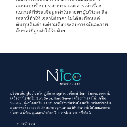
ออกแบบร้าน บรรยากาศ และการเล่าเรื่อง
แบรนด์ที่ช่วยเพิ่มมูลค่าในสายตาผู้บริโภค สิ่ง
เหล่านี้ทำให้ เจลาโต้ราคา ไม่ได้สะท้อนแค่
ต้นทุนสินค้า แต่รวมถึงประสบการณ์และภาพ
ลักษณ์ที่ลูกค้าได้รับด้วย
บริษัท เอ็นทูไอซ์ จำกัด ผู้เชี่ยวชาญด้านเครื่องทำไอศกรีมครบวงจร ทั้ง
เครื่องทำไอศกรีม Soft Serve
, Hard Serve,
เครื่องทำเจลาโต้
,
เครื่อง
Slushy
, ตู้แช่ไอศกรีม และอุปกรณ์สำหรับร้านไอศกรีม พร้อมวัตถุดิบ
คุณภาพสูงและคอร์สเรียนมาตรฐานสากล ให้บริการทั้งในไทยและต่าง
ประเทศ พร้อมดูแลลูกค้าด้วยบริการหลังการขายที่จริงใจ
หน้าแรก