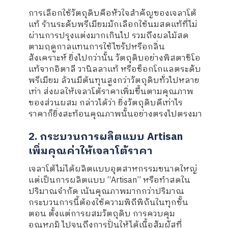
การเลือกใช้วัตถุดิบคือหัวใจสำคัญของเจลาโต้
แท้ ร้านระดับพรีเมียมมักเลือกใช้นมสดแท้ที่ไม่
ผ่านการปรุงแต่งมากเกินไป รวมถึงผลไม้สด
ตามฤดูกาลแทนการใช้ไซรัปหรือกลิ่น
สังเคราะห์ ยิ่งไปกว่านั้น วัตถุดิบอย่างพิสตาชิโอ
แท้จากอิตาลี วานิลลาแท้ หรือช็อกโกแลตระดับ
พรีเมียม ล้วนมีต้นทุนสูงกว่าวัตถุดิบทั่วไปหลาย
เท่า ส่งผลให้เจลาโต้ราคาเพิ่มขึ้นตามคุณภาพ
ของส่วนผสม กล่าวได้ว่า ยิ่งวัตถุดิบดีเท่าไร
ราคาก็ยิ่งสะท้อนคุณภาพนั้นอย่างตรงไปตรงมา
2. กระบวนการผลิตแบบ Artisan
เพิ่มคุณค่าให้เจลาโต้ราคา
เจลาโต้ไม่ได้ผลิตแบบอุตสาหกรรมขนาดใหญ่
แต่เป็นการผลิตแบบ “Artisan” หรือทำสดใน
ปริมาณจำกัด เน้นคุณภาพมากกว่าปริมาณ
กระบวนการนี้ต้องใช้ความพิถีพิถันในทุกขั้น
ตอน ตั้งแต่การผสมวัตถุดิบ การควบคุม
อุณหภูมิ ไปจนถึงการปั่นให้ได้เนื้อสัมผัสที่