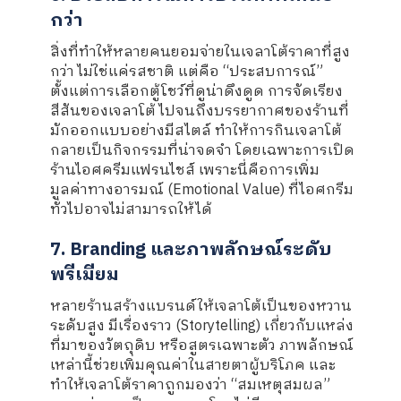
กว่า
สิ่งที่ทำให้หลายคนยอมจ่ายในเจลาโต้ราคาที่สูง
กว่า ไม่ใช่แค่รสชาติ แต่คือ “ประสบการณ์”
ตั้งแต่การเลือกตู้โชว์ที่ดูน่าดึงดูด การจัดเรียง
สีสันของเจลาโต้ ไปจนถึงบรรยากาศของร้านที่
มักออกแบบอย่างมีสไตล์ ทำให้การกินเจลาโต้
กลายเป็นกิจกรรมที่น่าจดจำ โดยเฉพาะการเปิด
ร้านไอศครีมแฟรนไชส์ เพราะนี่คือการเพิ่ม
มูลค่าทางอารมณ์ (Emotional Value) ที่ไอศกรีม
ทั่วไปอาจไม่สามารถให้ได้
7. Branding และภาพลักษณ์ระดับ
พรีเมียม
หลายร้านสร้างแบรนด์ให้เจลาโต้เป็นของหวาน
ระดับสูง มีเรื่องราว (Storytelling) เกี่ยวกับแหล่ง
ที่มาของวัตถุดิบ หรือสูตรเฉพาะตัว ภาพลักษณ์
เหล่านี้ช่วยเพิ่มคุณค่าในสายตาผู้บริโภค และ
ทำให้เจลาโต้ราคาถูกมองว่า “สมเหตุสมผล”