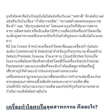
ธุรกิจไอศกรีมในปัจจุบันไม่ได้แข่งขันกันแค่ “รสชาติ” อีกต่อไป แต่
แข่งขันกันในเรื่อง “กำลังการผลิต”, “ความสม่ำเสมอของคุณภาพ
สินค้า” และ “ต้นทุนต่อหน่วย” โดยเฉพาะธุรกิจที่ต้องการขยาย
สาขา ผลิตขายส่ง หรือรับผลิต OEM การเลือกใช้เครื่องทำไอศกรีม
ระดับอุตสาหกรรมจึงกลายเป็นหัวใจสำคัญของการเติบโตในระยะ
ยาว
N2 Ice Cream จำหน่ายเครื่องทำไอศกรีมและเครื่องทำ Gelato
ระดับ Commercial & Industrial สำหรับธุรกิจทุกขนาด ตั้งแต่ร้าน
Gelato Premium, โรงแรม, ร้านอาหาร, Cloud Kitchen ไปจนถึง
โรงงานผลิตไอศกรีมเชิงพาณิชย์ โดยมีทั้งเครื่อง Batch Freezer,
Pasteurizer และระบบผลิตที่รองรับกำลังผลิตสูง พร้อมทีมผู้
เชี่ยวชาญให้คำแนะนำก่อนลงทุนอย่างครบวงจร
เครื่องของเราถูกออกแบบมาเพื่อรองรับการทำงานต่อเนื่อง ช่วย
ควบคุมคุณภาพของเนื้อสัมผัส ลดระยะเวลาการผลิต เพิ่ม
ประสิทธิภาพในกระบวนการผลิต และช่วยให้ธุรกิจสามารถขยาย
กำลังการผลิตได้อย่างมั่นใจ
เครื่องทำไอศกรีม
อุตสาหกรรม คืออะไร?