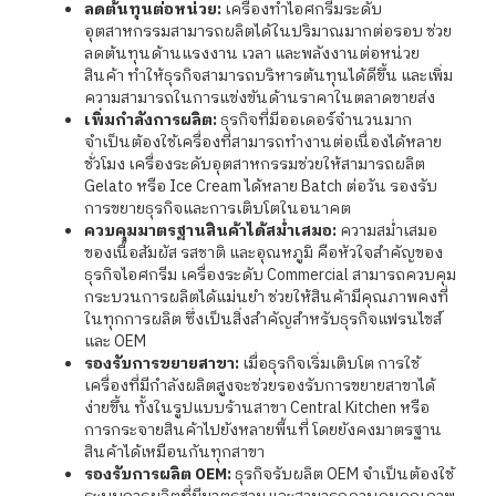
ลดต้นทุนต่อหน่วย:
เครื่องทำไอศกรีมระดับ
อุตสาหกรรมสามารถผลิตได้ในปริมาณมากต่อรอบ ช่วย
ลดต้นทุนด้านแรงงาน เวลา และพลังงานต่อหน่วย
สินค้า ทำให้ธุรกิจสามารถบริหารต้นทุนได้ดีขึ้น และเพิ่ม
ความสามารถในการแข่งขันด้านราคาในตลาดขายส่ง
เพิ่มกำลังการผลิต:
ธุรกิจที่มีออเดอร์จำนวนมาก
จำเป็นต้องใช้เครื่องที่สามารถทำงานต่อเนื่องได้หลาย
ชั่วโมง เครื่องระดับอุตสาหกรรมช่วยให้สามารถผลิต
Gelato หรือ Ice Cream ได้หลาย Batch ต่อวัน รองรับ
การขยายธุรกิจและการเติบโตในอนาคต
ควบคุมมาตรฐานสินค้าได้สม่ำเสมอ:
ความสม่ำเสมอ
ของเนื้อสัมผัส รสชาติ และอุณหภูมิ คือหัวใจสำคัญของ
ธุรกิจไอศกรีม เครื่องระดับ Commercial สามารถควบคุม
กระบวนการผลิตได้แม่นยำ ช่วยให้สินค้ามีคุณภาพคงที่
ในทุกการผลิต ซึ่งเป็นสิ่งสำคัญสำหรับธุรกิจแฟรนไชส์
และ OEM
รองรับการขยายสาขา:
เมื่อธุรกิจเริ่มเติบโต การใช้
เครื่องที่มีกำลังผลิตสูงจะช่วยรองรับการขยายสาขาได้
ง่ายขึ้น ทั้งในรูปแบบร้านสาขา Central Kitchen หรือ
การกระจายสินค้าไปยังหลายพื้นที่ โดยยังคงมาตรฐาน
สินค้าได้เหมือนกันทุกสาขา
รองรับการผลิต OEM:
ธุรกิจรับผลิต OEM จำเป็นต้องใช้